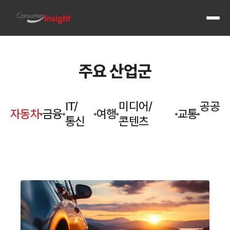
전체 메
주요 산업군
IT/
미디어/
공공
자동차
금융
여행
교통
통신
콘텐츠