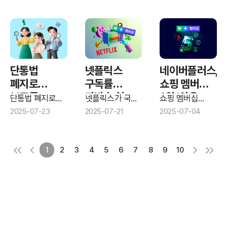
유튜브로
~’
vs 27%
21분 동안, 주로
` 수준의 1위를
자율주행택시에
본다
유튜브로
달리고 있다.
대해 소비자 10명
시청하는 것으로
중 4명이
나타났다.
‘이용해보고
싶다’고 응답했다.
단통법
넷플릭스
네이버플러스,
폐지로
구독률
쇼핑 멤버십
보조금
과반수 첫
1위 ‘와우
단통법 폐지로
넷플릭스가 국내
쇼핑 멤버십
늘어나면 3명
통신사 간 보조금
돌파...신의 한
OTT 시장에서
멤버십’ 추격
시장에서 `
2025-07-23
2025-07-21
2025-07-04
경쟁이
처음으로 과반수
네이버플러스
중 1명
수 된 ‘네넷
시동
불붙는다면,
구독률을
멤버십`이 주목할
‘번호이동
동맹’
휴대폰 이용자
돌파했다.
만한 성장세를
고려’
3명 중 1명은
보이고 있다.
1
2
3
4
5
6
7
8
9
10
통신사 전환
(번호이동)을
고려할 것으로
나타났다.