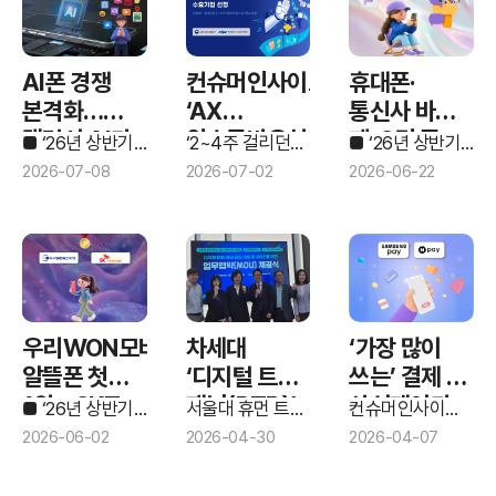
컨슈머인사이트,
AI폰 경쟁
휴대폰·
‘AX
본격화…
통신사 바꿀
원스톱바우처
갤럭시 AI가
때, 2명 중
‘2~4주 걸리던
■ ‘26년 상반기
■ ‘26년 상반기
사업’
리서치 1일로
애플
‘이동통신
1명 생성형
‘이동통신
2026-07-02
2026-07-08
2026-06-22
단축’ AI 리서치
기획조사’ 리포트
기획조사’ 리포트
수요기업
인텔리전스에
AI에
플랫폼 구축 추진
③ 스마트폰
② 휴대폰
선정
한 발 앞섰다
물어봤다
온디바이스 AI
소비자의 AI 활용
차세대
‘가장 많이
우리WON모바일,
‘디지털 트윈
쓰는’ 결제 앱,
알뜰폰 첫
패널(DTP)’
삼성페이가
1위…SKT,
서울대 휴먼 트윈
컨슈머인사이트
■ ‘26년 상반기
공동
인텔리전스
네이버페이
‘25년 하반기
1년 만에
‘이동통신
2026-04-30
2026-04-07
2026-06-02
연구센터 ‑ ㈜
이동통신
기획조사’ 리포트
개발한다
독주 막았다
통신3사 선두
인텔리시스 ‑ ㈜
기획조사…
① 통신사 만족도
탈환