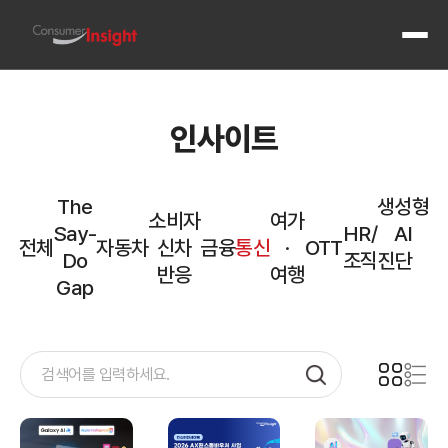
전체 메
인사이트
The
생성형
산업별 정기 기획조사와 도메인 전문성
소비자
여가
컨슈머인사이트는 자동차, 통신, 금융, 여행·관광, OTT·콘텐츠 등 주요 산업에서 정기 기획조사를 
Say-
HR/
AI
자동차
전체
자동차
신차
금융
통신
·
OTT
Do
조직진단
연례 자동차 기획조사 ASCS (2001~ · 표본 10만)
반응
여행
주례 신차 출시 반응 조사 AIMM (2022~)
Gap
통신
반기 통신 기획조사 (2005~ · 연 8만)
금융
금융 기획조사 (연례·주례, 2021~)
여행·관광
주례 여행·관광 기획조사 (2015~)
국내·해외 여행 만족도 조사 (2017~)
OTT·콘텐츠
OTT 콘텐츠 기획조사 (주례, 2024~)