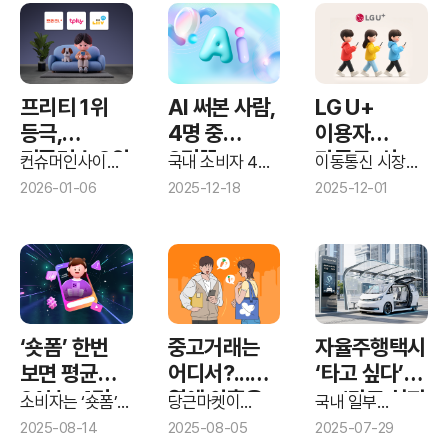
컨슈머인사이트
간편결제 이용
현황
프리티 1위
AI 써본 사람,
LG U+
등극,
4명 중
이용자
티플러스 2위
3명꼴...
만족도, 상-
컨슈머인사이트
국내 소비자 4명
이동통신 시장의
약진...
’25년 하반기
챗GPT 강세
중 3명이 평균
하반기 연속
고객만족 경쟁
2026-01-06
2025-12-18
2025-12-01
이동통신
2.2개의 인공지능
구도가 재편되고
리브모바일
속 제미나이·
통신3사 중
기획조사...알뜰폰
(AI) 서비스를
있다.
3위로 밀려
뤼튼 약진
1위
이용자 만족도
이용해본 것으로
나타났다.
‘숏폼’ 한번
중고거래는
자율주행택시
보면 평균
어디서?...
‘타고 싶다’
21분...4명
열에 아홉은
vs ‘타고 싶지
소비자는 ‘숏폼’을
당근마켓이
국내 일부
중 3명
한 번 보기
‘당근이지요
중고거래 플랫폼
않다’ : 42%
지역에서 시범
2025-08-14
2025-08-05
2025-07-29
시작하면 평균
시장에서 `초격차
운행 중인