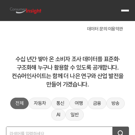
전체 메
데이터 문의
이용약관
|
수십 년간 쌓아 온 소비자 조사 데이터를 표준화·
구조화해 누구나 활용할 수 있도록 공개합니다.
컨슈머인사이트는 함께 더 나은 연구와 산업 발전을
만들어 가겠습니다.
2001년부터 누적 약 1,000만 건 — 컨슈머인사이트의 데이터 자산
전체
자동차
통신
여행
금융
방송
정기 기획조사 응답 데이터 (누적 약 1,000만 건)
2000년부터 25년에 걸쳐 자동차·통신·금융·여행·관광·OTT·콘텐츠 분야 정기 기획조사 응답 데이터를
AI
일반
종단 데이터 (Ground Truth Data)
동일 패널의 응답 이력을 반복 측정한 종단 데이터를 통해 단발 조사로는 파악하기 어려운 소비자 행
코로나 인덱스 (TCI)
여행·관광 정기조사를 기반으로 코로나19 전후 여행 심리와 행태 변화를 추적하는 코로나 인덱스(TCI, Tr