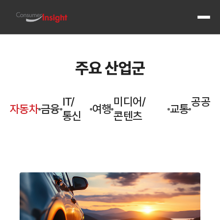
전체 메
주요 산업군
IT/
미디어/
공공
자동차
금융
여행
교통
통신
콘텐츠